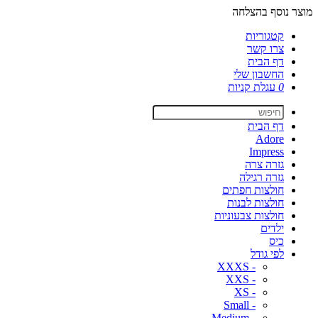
מוצר נוסף בהצלחה
קטגוריות
צרו קשר
דף הבית
החשבון שלי
0
עגלת קניות
דף הבית
Adore
Impress
גזרה צרה
גזרה רגילה
חולצות חפתים
חולצות לבנות
חולצות צבעוניות
ילדים
כיס
לפי גודל
- XXXS
- XXS
- XS
- Small
- Medium