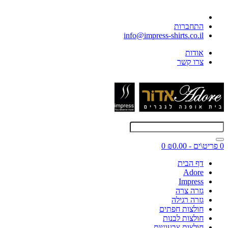
התחברות
info@impress-shirts.co.il
אודות
צרו קשר
0 פריט\ים - ₪0.00
0
דף הבית
Adore
Impress
גזרה צרה
גזרה רגילה
חולצות חפתים
חולצות לבנות
חולצות צבעוניות