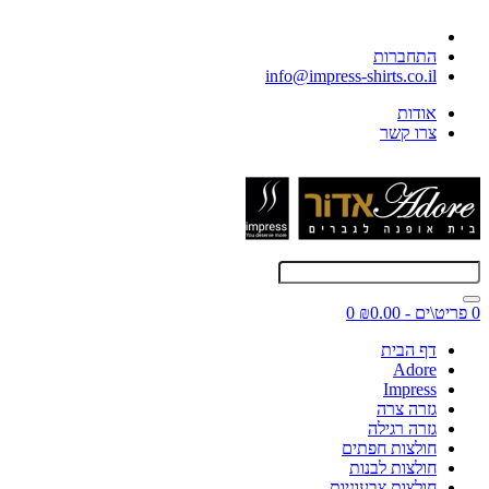
התחברות
info@impress-shirts.co.il
אודות
צרו קשר
0 פריט\ים - ₪0.00
0
דף הבית
Adore
Impress
גזרה צרה
גזרה רגילה
חולצות חפתים
חולצות לבנות
חולצות צבעוניות