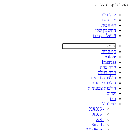
מוצר נוסף בהצלחה
קטגוריות
צרו קשר
דף הבית
החשבון שלי
0
עגלת קניות
דף הבית
Adore
Impress
גזרה צרה
גזרה רגילה
חולצות חפתים
חולצות לבנות
חולצות צבעוניות
ילדים
כיס
לפי גודל
- XXXS
- XXS
- XS
- Small
- Medium