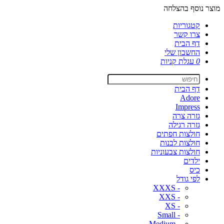
מוצר נוסף בהצלחה
קטגוריות
צרו קשר
דף הבית
החשבון שלי
0
עגלת קניות
דף הבית
Adore
Impress
גזרה צרה
גזרה רגילה
חולצות חפתים
חולצות לבנות
חולצות צבעוניות
ילדים
כיס
לפי גודל
- XXXS
- XXS
- XS
- Small
- Medium