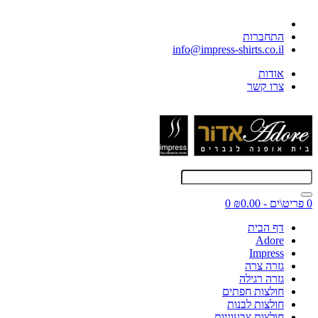
התחברות
info@impress-shirts.co.il
אודות
צרו קשר
0 פריט\ים - ₪0.00
0
דף הבית
Adore
Impress
גזרה צרה
גזרה רגילה
חולצות חפתים
חולצות לבנות
חולצות צבעוניות