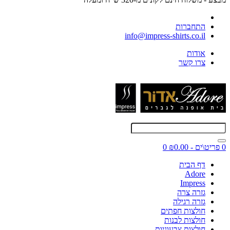
התחברות
info@impress-shirts.co.il
אודות
צרו קשר
0 פריט\ים - ₪0.00
0
דף הבית
Adore
Impress
גזרה צרה
גזרה רגילה
חולצות חפתים
חולצות לבנות
חולצות צבעוניות