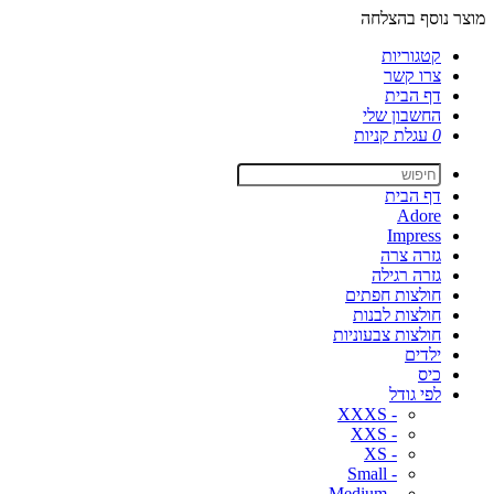
מוצר נוסף בהצלחה
קטגוריות
צרו קשר
דף הבית
החשבון שלי
0
עגלת קניות
דף הבית
Adore
Impress
גזרה צרה
גזרה רגילה
חולצות חפתים
חולצות לבנות
חולצות צבעוניות
ילדים
כיס
לפי גודל
- XXXS
- XXS
- XS
- Small
- Medium