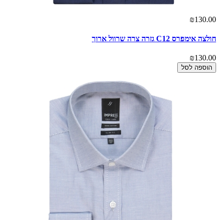
₪130.00
חולצה אימפרס C12 גזרה צרה שרוול ארוך
₪130.00
הוספה לסל