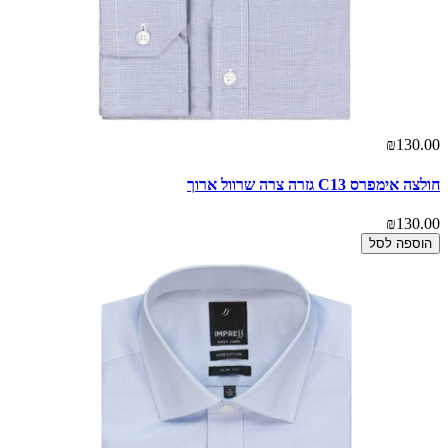
₪130.00
חולצה אימפרס C13 גזרה צרה שרוול ארוך
₪130.00
הוספה לסל