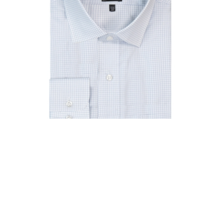
₪130.00
חולצה אימפרס C19 גזרה צרה שרוול ארוך
₪130.00
הוספה לסל