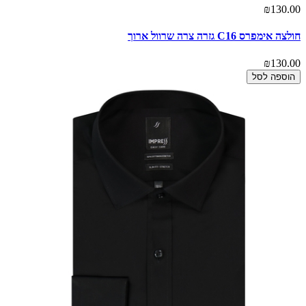
₪130.00
חולצה אימפרס C16 גזרה צרה שרוול ארוך
₪130.00
הוספה לסל