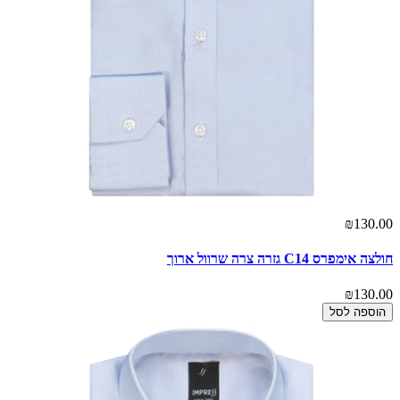
₪130.00
חולצה אימפרס C14 גזרה צרה שרוול ארוך
₪130.00
הוספה לסל