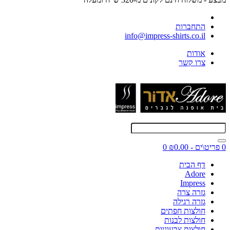
התחברות
info@impress-shirts.co.il
אודות
צרו קשר
0 פריט\ים - ₪0.00
0
דף הבית
Adore
Impress
גזרה צרה
גזרה רגילה
חולצות חפתים
חולצות לבנות
חולצות צבעוניות