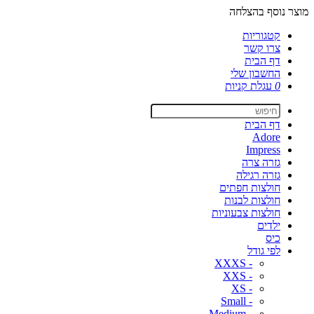
מוצר נוסף בהצלחה
קטגוריות
צרו קשר
דף הבית
החשבון שלי
0
עגלת קניות
דף הבית
Adore
Impress
גזרה צרה
גזרה רגילה
חולצות חפתים
חולצות לבנות
חולצות צבעוניות
ילדים
כיס
לפי גודל
- XXXS
- XXS
- XS
- Small
- Medium