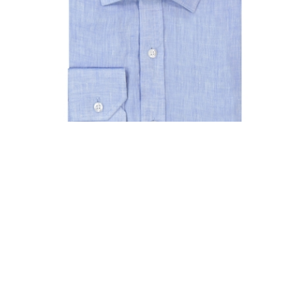
₪130.00
חולצה אימפרס C29 גזרה צרה שרוול ארוך
₪130.00
הוספה לסל