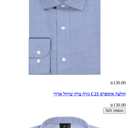
₪130.00
חולצה אימפרס C21 גזרה צרה שרוול ארוך
₪130.00
הוספה לסל