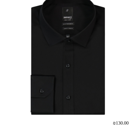
₪130.00