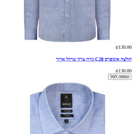
₪130.00
חולצה אימפרס C28 גזרה צרה שרוול ארוך
₪130.00
הוספה לסל