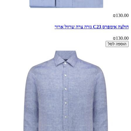
₪130.00
חולצה אימפרס C23 גזרה צרה שרוול ארוך
₪130.00
הוספה לסל