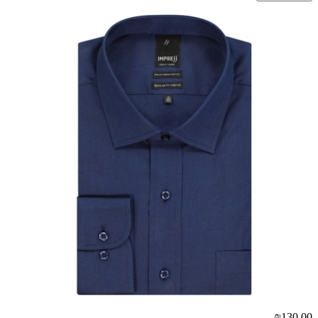
₪130.00