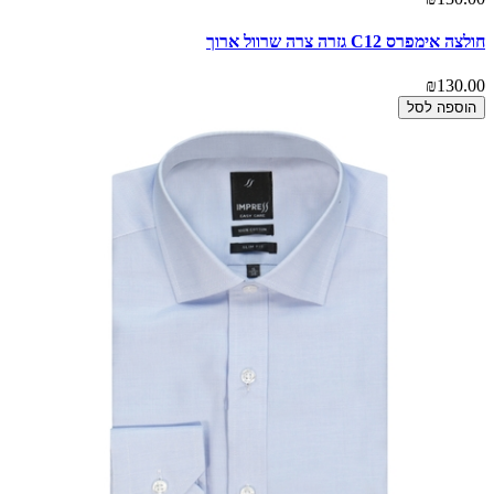
חולצה אימפרס C12 גזרה צרה שרוול ארוך
₪130.00
הוספה לסל