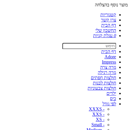
מוצר נוסף בהצלחה
קטגוריות
צרו קשר
דף הבית
החשבון שלי
0
עגלת קניות
דף הבית
Adore
Impress
גזרה צרה
גזרה רגילה
חולצות חפתים
חולצות לבנות
חולצות צבעוניות
ילדים
כיס
לפי גודל
- XXXS
- XXS
- XS
- Small
- Medium