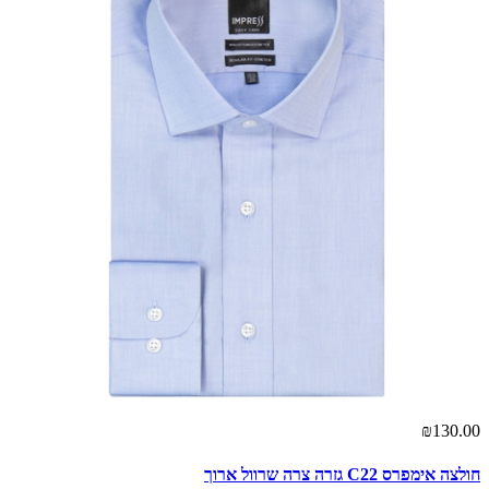
₪130.00
חולצה אימפרס C22 גזרה צרה שרוול ארוך