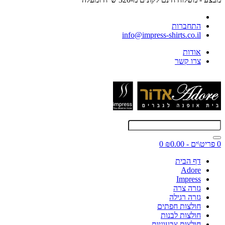
התחברות
info@impress-shirts.co.il
אודות
צרו קשר
0 פריט\ים - ₪0.00
0
דף הבית
Adore
Impress
גזרה צרה
גזרה רגילה
חולצות חפתים
חולצות לבנות
חולצות צבעוניות