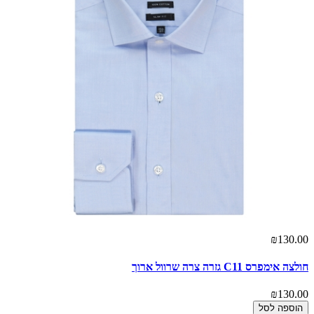
₪130.00
חולצה אימפרס C11 גזרה צרה שרוול ארוך
₪130.00
הוספה לסל