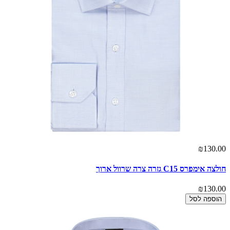
₪130.00
חולצה אימפרס C15 גזרה צרה שרוול ארוך
₪130.00
הוספה לסל