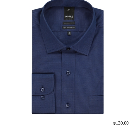
₪130.00