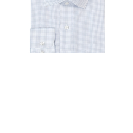
₪130.00
חולצה אימפרס C19 גזרה צרה שרוול ארוך
₪130.00
הוספה לסל