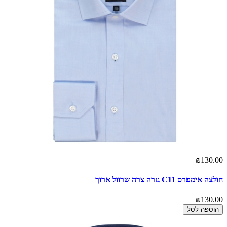
₪130.00
חולצה אימפרס C11 גזרה צרה שרוול ארוך
₪130.00
הוספה לסל