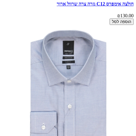
חולצה אימפרס C12 גזרה צרה שרוול ארוך
₪130.00
הוספה לסל