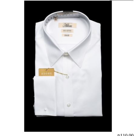
₪110.00