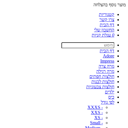
מוצר נוסף בהצלחה
קטגוריות
צרו קשר
דף הבית
החשבון שלי
0
עגלת קניות
דף הבית
Adore
Impress
גזרה צרה
גזרה רגילה
חולצות חפתים
חולצות לבנות
חולצות צבעוניות
ילדים
כיס
לפי גודל
- XXXS
- XXS
- XS
- Small
- Medium