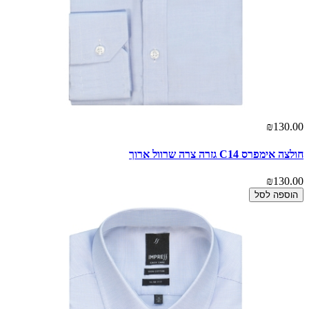
₪130.00
חולצה אימפרס C14 גזרה צרה שרוול ארוך
₪130.00
הוספה לסל