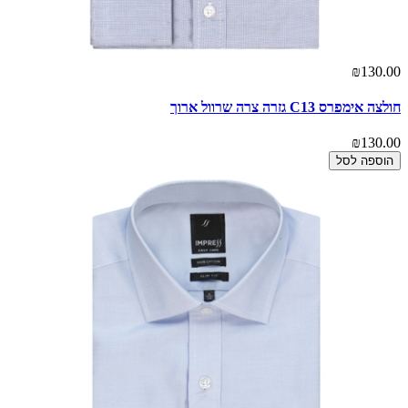
₪130.00
חולצה אימפרס C13 גזרה צרה שרוול ארוך
₪130.00
הוספה לסל