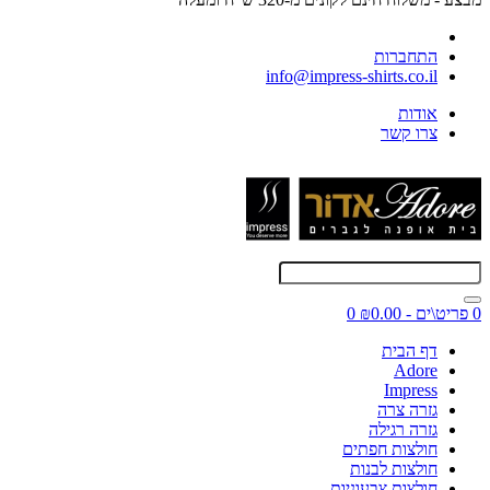
התחברות
info@impress-shirts.co.il
אודות
צרו קשר
0 פריט\ים - ₪0.00
0
דף הבית
Adore
Impress
גזרה צרה
גזרה רגילה
חולצות חפתים
חולצות לבנות
חולצות צבעוניות