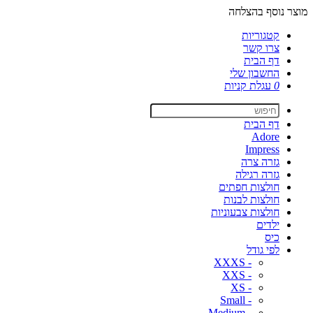
מוצר נוסף בהצלחה
קטגוריות
צרו קשר
דף הבית
החשבון שלי
0
עגלת קניות
דף הבית
Adore
Impress
גזרה צרה
גזרה רגילה
חולצות חפתים
חולצות לבנות
חולצות צבעוניות
ילדים
כיס
לפי גודל
- XXXS
- XXS
- XS
- Small
- Medium