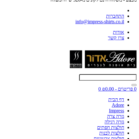
התחברות
info@impress-shirts.co.il
אודות
צרו קשר
0 פריט\ים - ₪0.00
0
דף הבית
Adore
Impress
גזרה צרה
גזרה רגילה
חולצות חפתים
חולצות לבנות
חולצות צבעוניות