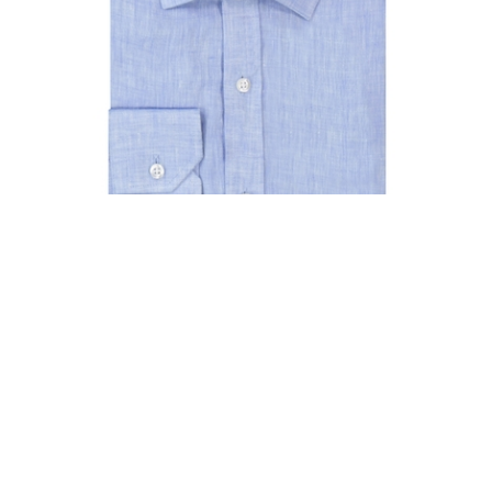
₪130.00
חולצה אימפרס C29 גזרה צרה שרוול ארוך
₪130.00
הוספה לסל