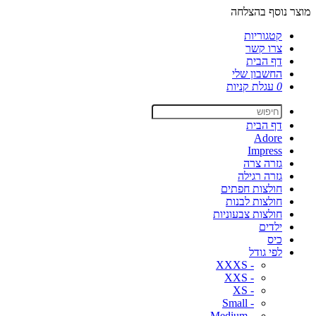
מוצר נוסף בהצלחה
קטגוריות
צרו קשר
דף הבית
החשבון שלי
0
עגלת קניות
דף הבית
Adore
Impress
גזרה צרה
גזרה רגילה
חולצות חפתים
חולצות לבנות
חולצות צבעוניות
ילדים
כיס
לפי גודל
- XXXS
- XXS
- XS
- Small
- Medium