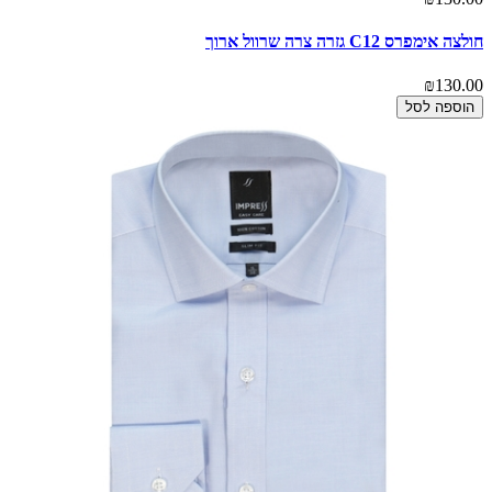
חולצה אימפרס C12 גזרה צרה שרוול ארוך
₪130.00
הוספה לסל