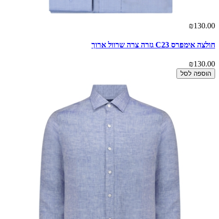
₪130.00
חולצה אימפרס C23 גזרה צרה שרוול ארוך
₪130.00
הוספה לסל