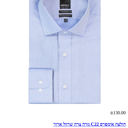
₪130.00
חולצה אימפרס C22 גזרה צרה שרוול ארוך