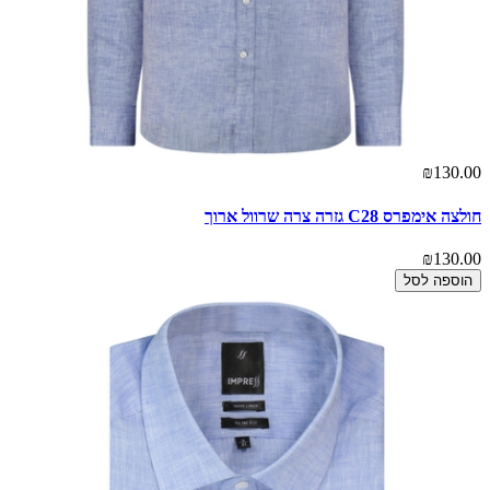
₪130.00
חולצה אימפרס C28 גזרה צרה שרוול ארוך
₪130.00
הוספה לסל