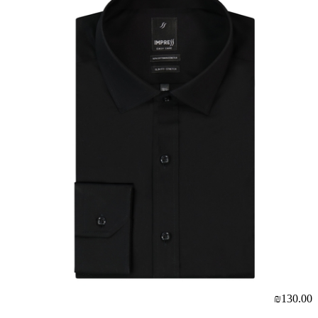
₪130.00