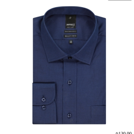
₪130.00