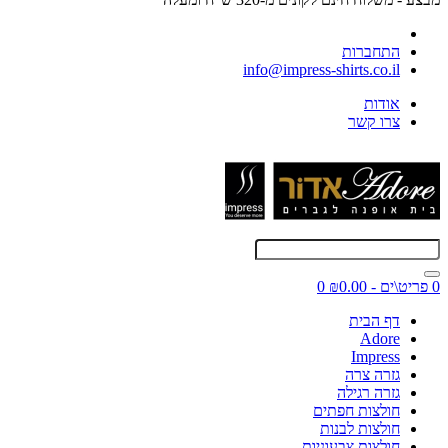
התחברות
info@impress-shirts.co.il
אודות
צרו קשר
0 פריט\ים - ₪0.00
0
דף הבית
Adore
Impress
גזרה צרה
גזרה רגילה
חולצות חפתים
חולצות לבנות
חולצות צבעוניות