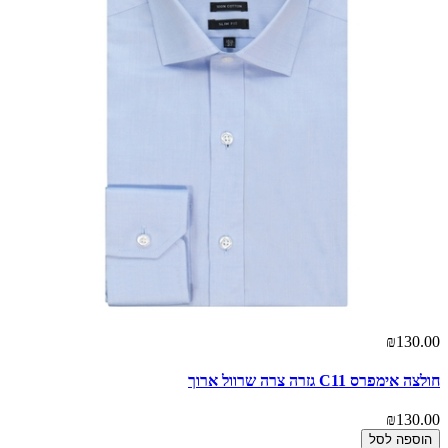
₪130.00
חולצה אימפרס C11 גזרה צרה שרוול ארוך
₪130.00
הוספה לסל