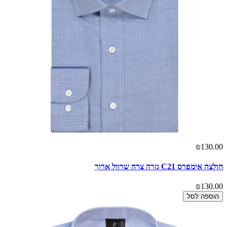
₪130.00
חולצה אימפרס C21 גזרה צרה שרוול ארוך
₪130.00
הוספה לסל