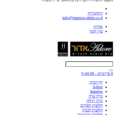
התחברות
info@impress-shirts.co.il
אודות
צרו קשר
0 פריט\ים - ₪0.00
0
דף הבית
Adore
Impress
גזרה צרה
גזרה רגילה
חולצות חפתים
חולצות לבנות
חולצות צבעוניות