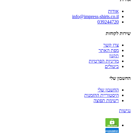
אודות
info@impress-shirts.co.il
039244720
שירות לקוחות
צרו קשר
מפת האתר
תקנון
מדיניות הפרטיות
ביטולים
החשבון שלי
החשבון שלי
היסטוריית ההזמנות
רשימת תפוצה
נגישות