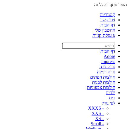
מוצר נוסף בהצלחה
קטגוריות
צרו קשר
דף הבית
החשבון שלי
0
עגלת קניות
דף הבית
Adore
Impress
גזרה צרה
גזרה רגילה
חולצות חפתים
חולצות לבנות
חולצות צבעוניות
ילדים
כיס
לפי גודל
- XXXS
- XXS
- XS
- Small
- Medium