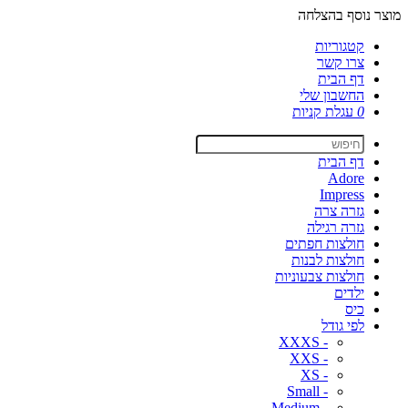
מוצר נוסף בהצלחה
קטגוריות
צרו קשר
דף הבית
החשבון שלי
0
עגלת קניות
דף הבית
Adore
Impress
גזרה צרה
גזרה רגילה
חולצות חפתים
חולצות לבנות
חולצות צבעוניות
ילדים
כיס
לפי גודל
- XXXS
- XXS
- XS
- Small
- Medium