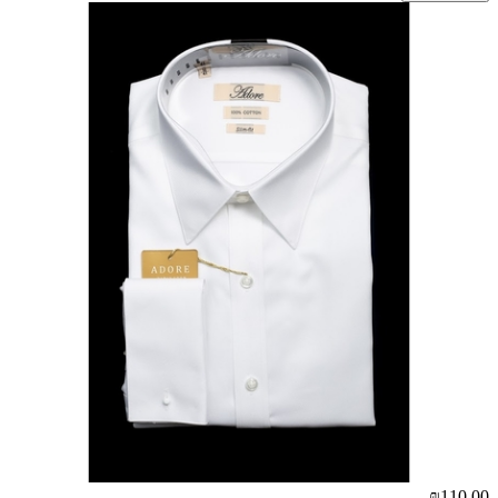
₪110.00