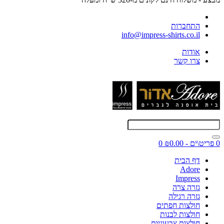
התחברות
info@impress-shirts.co.il
אודות
צרו קשר
0 פריט\ים - ₪0.00
0
דף הבית
Adore
Impress
גזרה צרה
גזרה רגילה
חולצות חפתים
חולצות לבנות
חולצות צבעוניות