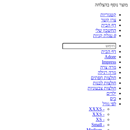
מוצר נוסף בהצלחה
קטגוריות
צרו קשר
דף הבית
החשבון שלי
0
עגלת קניות
דף הבית
Adore
Impress
גזרה צרה
גזרה רגילה
חולצות חפתים
חולצות לבנות
חולצות צבעוניות
ילדים
כיס
לפי גודל
- XXXS
- XXS
- XS
- Small
- Medium