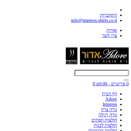
התחברות
info@impress-shirts.co.il
אודות
צרו קשר
0 פריט\ים - ₪0.00
0
דף הבית
Adore
Impress
גזרה צרה
גזרה רגילה
חולצות חפתים
חולצות לבנות
חולצות צבעוניות