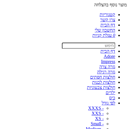
מוצר נוסף בהצלחה
קטגוריות
צרו קשר
דף הבית
החשבון שלי
0
עגלת קניות
דף הבית
Adore
Impress
גזרה צרה
גזרה רגילה
חולצות חפתים
חולצות לבנות
חולצות צבעוניות
ילדים
כיס
לפי גודל
- XXXS
- XXS
- XS
- Small
- Medium