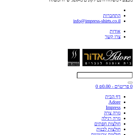
התחברות
info@impress-shirts.co.il
אודות
צרו קשר
0 פריט\ים - ₪0.00
0
דף הבית
Adore
Impress
גזרה צרה
גזרה רגילה
חולצות חפתים
חולצות לבנות
חולצות צבעוניות