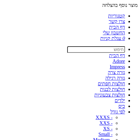
מוצר נוסף בהצלחה
קטגוריות
צרו קשר
דף הבית
החשבון שלי
0
עגלת קניות
דף הבית
Adore
Impress
גזרה צרה
גזרה רגילה
חולצות חפתים
חולצות לבנות
חולצות צבעוניות
ילדים
כיס
לפי גודל
- XXXS
- XXS
- XS
- Small
- Medium