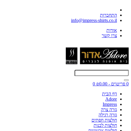
התחברות
info@impress-shirts.co.il
אודות
צרו קשר
0 פריט\ים - ₪0.00
0
דף הבית
Adore
Impress
גזרה צרה
גזרה רגילה
חולצות חפתים
חולצות לבנות
חולצות צבעוניות