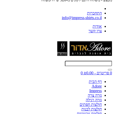
התחברות
info@impress-shirts.co.il
אודות
צרו קשר
0 פריט\ים - ₪0.00
0
דף הבית
Adore
Impress
גזרה צרה
גזרה רגילה
חולצות חפתים
חולצות לבנות
חולצות צבעוניות