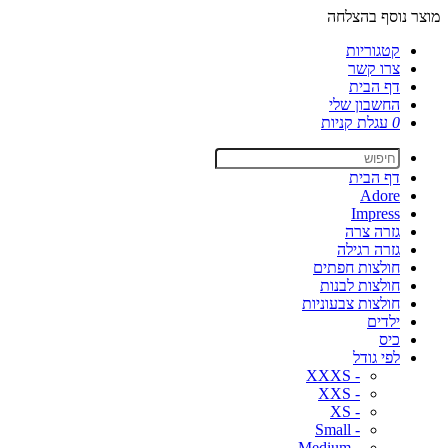
מוצר נוסף בהצלחה
קטגוריות
צרו קשר
דף הבית
החשבון שלי
0
עגלת קניות
דף הבית
Adore
Impress
גזרה צרה
גזרה רגילה
חולצות חפתים
חולצות לבנות
חולצות צבעוניות
ילדים
כיס
לפי גודל
- XXXS
- XXS
- XS
- Small
- Medium